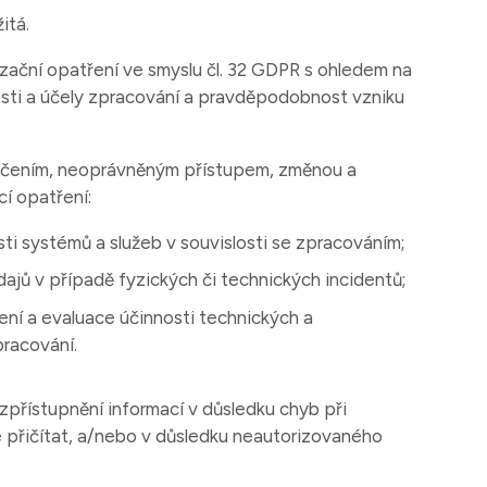
itá.
izační opatření ve smyslu čl. 32 GDPR s ohledem na
osti a účely zpracování a pravděpodobnost vzniku
ničením, neoprávněným přístupem, změnou a
cí opatření:
osti systémů a služeb v souvislosti se zpracováním;
ajů v případě fyzických či technických incidentů;
ní a evaluace účinnosti technických a
pracování.
přístupnění informací v důsledku chyb při
ze přičítat, a/nebo v důsledku neautorizovaného