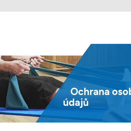
Ochrana
oso
údajů