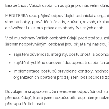
Bezpečnost Vašich osobních údajů je pro nás velmi důlež
MEDITERRA s.r.o. přijímá odpovídající technická a organ
stav techniky, prováděcí náklady, způsob, rozsah, okoln
a závažnost rizik pro práva a svobody fyzických osob.
V zájmu ochrany Vašich osobních údajů před ztrátou, z
šířením neoprávněnými osobami jsou přijata mj. následují
zajištění důvěrnosti, integrity, dostupnosti a odoln
zajištění rychlého obnovení dostupnosti osobních úd
implementace postupů pravidelné kontroly, hodnoce
organizačních opatření pro zajištění bezpečnosti z
Dovolujeme si upozornit, že neneseme odpovědnost za z
přenosu údajů, které jsme nezpůsobili, resp. nám je nel
přístupu třetích osob.