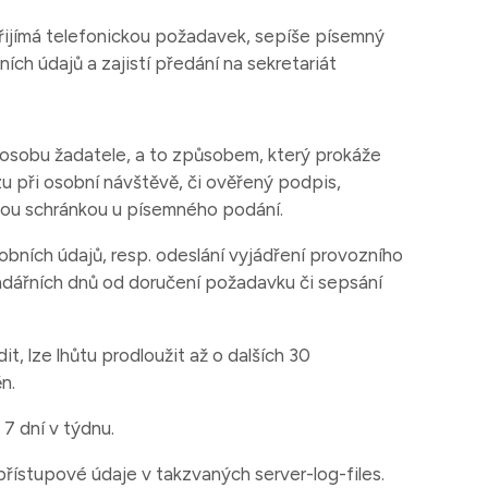
řijímá telefonickou požadavek, sepíše písemný
ch údajů a zajistí předání na sekretariát
 osobu žadatele, a to způsobem, který prokáže
u při osobní návštěvě, či ověřený podpis,
vou schránkou u písemného podání.
obních údajů, resp. odeslání vyjádření provozního
endářních dnů od doručení požadavku či sepsání
, lze lhůtu prodloužit až o dalších 30
n.
7 dní v týdnu.
řístupové údaje v takzvaných server-log-files.