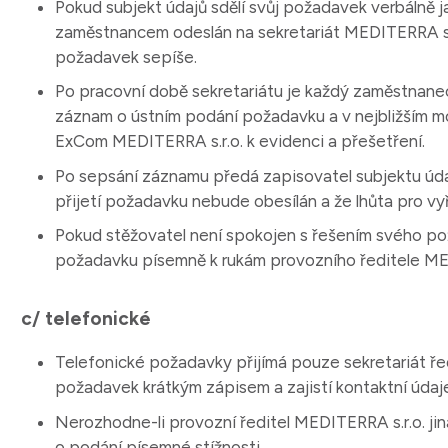
Pokud subjekt údajů sdělí svůj požadavek verbálně j
zaměstnancem odeslán na sekretariát MEDITERRA s.
požadavek sepíše.
Po pracovní době sekretariátu je každý zaměstnanec,
záznam o ústním podání požadavku a v nejbližším m
ExCom MEDITERRA s.r.o. k evidenci a přešetření.
Po sepsání záznamu předá zapisovatel subjektu údajů
přijetí požadavku nebude obesílán a že lhůta pro vy
Pokud stěžovatel není spokojen s řešením svého po
požadavku písemně k rukám provozního ředitele ME
c/ telefonické
Telefonické požadavky přijímá pouze sekretariát řed
požadavek krátkým zápisem a zajistí kontaktní údaj
Nerozhodne-li provozní ředitel MEDITERRA s.r.o. jin
o podání písemné stížnosti.