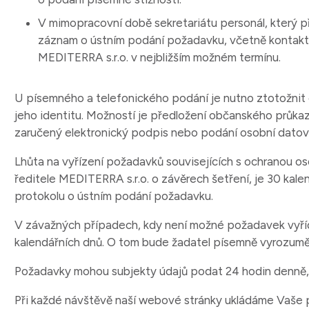
V mimopracovní době sekretariátu personál, který p
záznam o ústním podání požadavku, včetně kontaktní
MEDITERRA s.r.o. v nejbližším možném termínu.
U písemného a telefonického podání je nutno ztotožnit
jeho identitu. Možností je předložení občanského průkaz
zaručený elektronický podpis nebo podání osobní dato
Lhůta na vyřízení požadavků souvisejících s ochranou os
ředitele MEDITERRA s.r.o. o závěrech šetření, je 30 kal
protokolu o ústním podání požadavku.
V závažných případech, kdy není možné požadavek vyřídit
kalendářních dnů. O tom bude žadatel písemně vyrozumě
Požadavky mohou subjekty údajů podat 24 hodin denně, 
Při každé návštěvě naší webové stránky ukládáme Vaše p