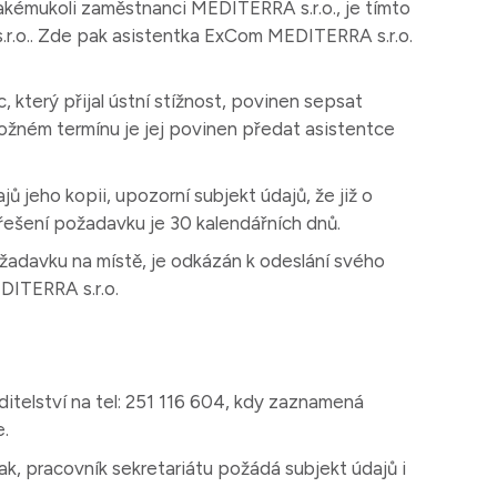
akémukoli zaměstnanci MEDITERRA s.r.o., je tímto
r.o.. Zde pak asistentka ExCom MEDITERRA s.r.o.
 který přijal ústní stížnost, povinen sepsat
ožném termínu je jej povinen předat asistentce
 jeho kopii, upozorní subjekt údajů, že již o
řešení požadavku je 30 kalendářních dnů.
žadavku na místě, je odkázán k odeslání svého
DITERRA s.r.o.
itelství na tel: 251 116 604, kdy zaznamená
e.
ak, pracovník sekretariátu požádá subjekt údajů i