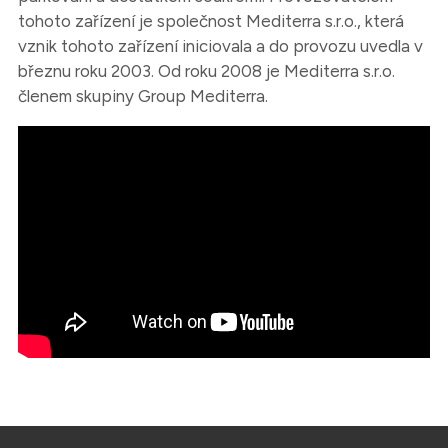
tohoto zařízení je společnost Mediterra s.r.o., která
vznik tohoto zařízení iniciovala a do provozu uvedla v
březnu roku 2003. Od roku 2008 je Mediterra s.r.o.
členem skupiny Group Mediterra.