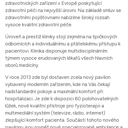
zdravotnických zařízení v Evropě poskytující
zdravotní péči na nejvyšší úrovni. Na základě smluv se
zdravotními pojišťovnami nabízíme široký rozsah
vysoce kvalitní zdravotní péče.
Úroveň a prestiž kliniky stojí zejména na špičkových
odbornících a individuálnímu a přátelskému přístupu k
pacientovi. Klinika disponuje multidisciplinárním
týmem vysoce erudovaných lékařů všech hlavních
oborů medicíny.
V roce 2013 zde byl dostaven zcela nový pavilon
vybavený moderním zařízením, kde na Vás čekají
nadstandardní pokoje a maximální komfort při
hospitalizaci. Je zde k dispozici 60 polohovatelných
lůžek, nové kvalitní přístroje pro fyzioterapii a
multimediální systém (televize, rádio, internet)
zlepšující komfort pacienta. Součástí tohoto nového
pavilonu jsou rovněž nové specializované ambulance a