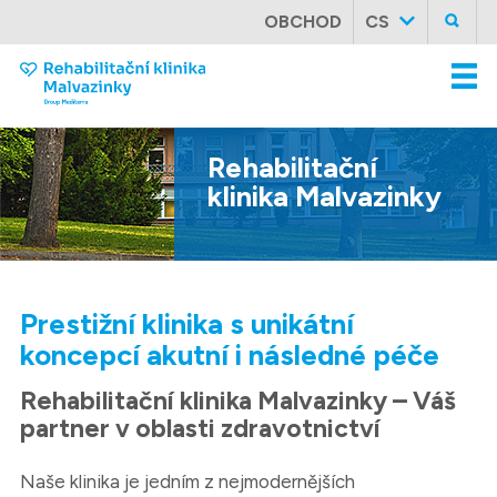
OBCHOD
CS
Rehabilitační
klinika
Malvazinky
Prestižní klinika s unikátní
koncepcí akutní i následné péče
Rehabilitační klinika Malvazinky – Váš
partner v oblasti zdravotnictví
Naše klinika je jedním z nejmodernějších