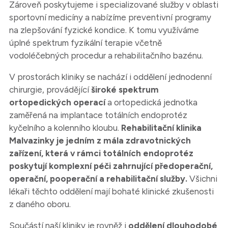
Zároveň poskytujeme i specializované služby v oblasti
sportovní medicíny a nabízíme preventivní programy
na zlepšování fyzické kondice. K tomu využíváme
úplné spektrum fyzikální terapie včetně
vodoléčebných procedur a rehabilitačního bazénu.
V prostorách kliniky se nachází i oddělení jednodenní
chirurgie, provádějící
široké spektrum
ortopedických operací
a ortopedická jednotka
zaměřená na implantace totálních endoprotéz
kyčelního a kolenního kloubu.
Rehabilitační klinika
Malvazinky je jedním z mála zdravotnických
zařízení, která v rámci totálních endoprotéz
poskytují komplexní péči zahrnující předoperační,
operační, pooperační a rehabilitační služby.
Všichni
lékaři těchto oddělení mají bohaté klinické zkušenosti
z daného oboru.
Součástí naší kliniky je rovněž i
oddělení dlouhodobé